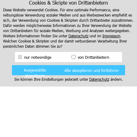
zwischen Frauen und Männern als Mitglieder in der FDP nur
Cookies & Skripte von Drittanbietern
langsam. Und so dauert es, bis dann nach außen die FDP eine
Diese Website verwendet Cookies. Für eine optimale Performance, eine
für Frauen attraktive Zusammensetzung entsteht.
reibungslose Verwendung sozialer Medien und aus Werbezwecken empfiehlt es
sich, der Verwendung von Cookies & Skripten durch Drittanbieter zuzustimmen.
Dafür werden möglicherweise Informationen zu Ihrer Verwendung der Website
von Drittanbietern für soziale Medien, Werbung und Analysen weitergegeben.
Weitere Informationen finden Sie unter
Datenschutz
und im
Impressum
.
Welchen Cookies & Skripten und der damit verbundenen Verarbeitung Ihrer
persönlichen Daten stimmen Sie zu?
nur notwendige
von Drittanbietern
Ausgewählte
Alle akzeptieren und fortfahren
akzeptieren
Mitglied werden
Newsletter anmelden
Sie können Ihre Einstellungen jederzeit unter
Datenschutz
ändern.
Impressum
|
Datenschutz
Copyright 2023 Liberale Frauen