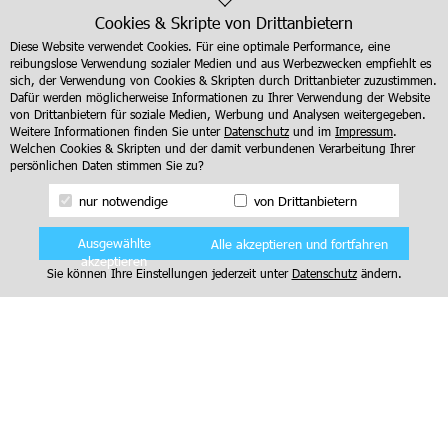
kollektive Bewusstsein zu rücken. Die Vielfalt ...
mehr...
Cookies & Skripte von Drittanbietern
Diese Website verwendet Cookies. Für eine optimale Performance, eine
reibungslose Verwendung sozialer Medien und aus Werbezwecken empfiehlt es
1
2
3
…
46
sich, der Verwendung von Cookies & Skripten durch Drittanbieter zuzustimmen.
Dafür werden möglicherweise Informationen zu Ihrer Verwendung der Website
von Drittanbietern für soziale Medien, Werbung und Analysen weitergegeben.
Weitere Informationen finden Sie unter
Datenschutz
und im
Impressum
.
Welchen Cookies & Skripten und der damit verbundenen Verarbeitung Ihrer
persönlichen Daten stimmen Sie zu?
nur notwendige
von Drittanbietern
Ausgewählte
Alle akzeptieren und fortfahren
akzeptieren
Mitglied werden
Newsletter anmelden
Sie können Ihre Einstellungen jederzeit unter
Datenschutz
ändern.
Impressum
|
Datenschutz
Copyright 2023 Liberale Frauen