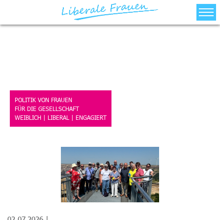
Über Uns
Bezirksverbände
Aktuelles/Termine
Landesvorstand
POLITIK VON FRAUEN
FÜR DIE GESELLSCHAFT
Kontakt
WEIBLICH | LIBERAL | ENGAGIERT
02.07.2026 |