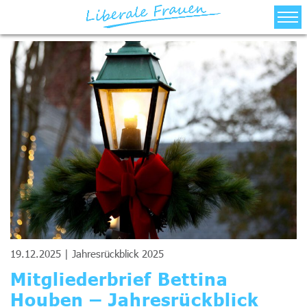
Über Uns
Bezirksverbände
Aktuelles/Termine
Landesvorstand
Kontakt
19.12.2025 |
Jahresrückblick 2025
Mitgliederbrief Bettina
Houben – Jahresrückblick