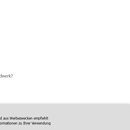
ndwerk?
und aus Werbezwecken empfiehlt
formationen zu Ihrer Verwendung