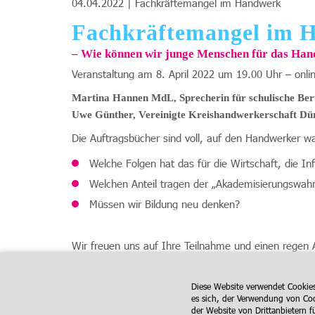
04.04.2022 |
Fachkräftemangel im Handwerk
Fachkräftemangel im 
– Wie können wir junge Menschen für das Han
Veranstaltung am 8. April 2022 um 19.00 Uhr – onli
Martina Hannen MdL, Sprecherin für schulische Ber
Uwe Günther, Vereinigte Kreishandwerkerschaft Dü
Die Auftragsbücher sind voll, auf den Handwerker w
Welche Folgen hat das für die Wirtschaft, die In
Welchen Anteil tragen der „Akademisierungswah
Müssen wir Bildung neu denken?
Wir freuen uns auf Ihre Teilnahme und einen regen 
Teilnehmerlink:
Meeting-ID: 975 7955 8935
Diese Website verwendet Cookie
Kenncode: 059073
es sich, der Verwendung von Coo
der Website von Drittanbietern 