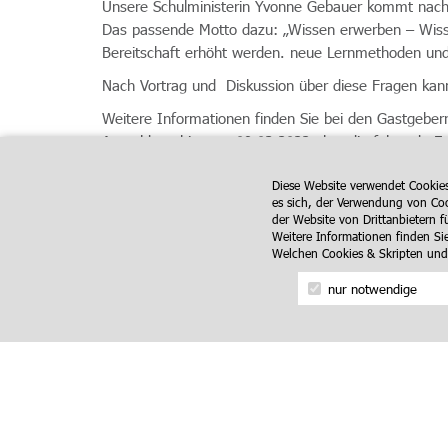
Unsere Schulministerin Yvonne Gebauer kommt nac
Das passende Motto dazu: „Wissen erwerben – Wisse
Bereitschaft erhöht werden. neue Lernmethoden und
Nach Vortrag und Diskussion über diese Fragen kann
Weitere Informationen finden Sie bei den Gastgebe
Anmeldung bis zum 09.03.2022 über die folgende E
Diese Website verwendet Cookie
es sich, der Verwendung von Coo
der Website von Drittanbietern 
Weitere Informationen finden Si
Welchen Cookies & Skripten und
Zurück zur Übersicht
nur notwendige
Copyright 2023 Liberale Frauen