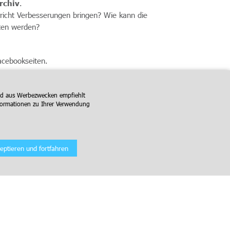
rchiv
.
richt Verbesserungen bringen? Wie kann die
ten werden?
acebookseiten.
und aus Werbezwecken empfiehlt
formationen zu Ihrer Verwendung
zeptieren und fortfahren