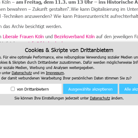
h Köln –
am Freitag, dem 11.3. um 13 Uhr – ins Historische A
n bewahren – Zukunft gestalten“.Wie kann Digitalisierung im Unter
 -Techniken anzuwenden? Wie kann Präsenzunterricht aufrechterhal
 das Archiv besichtigt werden.
rn
Liberale Frauen Köln
und
Bezirksverband Köln
auf den jeweiligen F
-Mail-Adresse:
info@fdp-koeln.de
.
Cookies & Skripte von Drittanbietern
s. Für eine optimale Performance, eine reibungslose Verwendung sozialer Medien 
kies & Skripten durch Drittanbieter zuzustimmen. Dafür werden möglicherweise In
für soziale Medien, Werbung und Analysen weitergegeben.
e unter
Datenschutz
und im
Impressum
.
 der damit verbundenen Verarbeitung Ihrer persönlichen Daten stimmen Sie zu?
Ausgewählte akzeptieren
Alle ak
von Drittanbietern
Sie können Ihre Einstellungen jederzeit unter
Datenschutz
ändern.
Impressum
|
Datenschutz